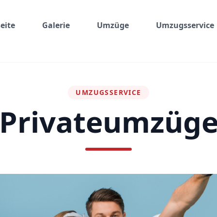
eite
Galerie
Umzüge
Umzugsservice
UMZUGSSERVICE
Privateumzüg