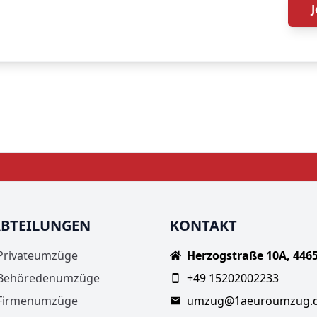
BTEILUNGEN
KONTAKT
Privateumzüge
Herzogstraße 10A, 446
Behöredenumzüge
+49 15202002233
Firmenumzüge
umzug@1aeuroumzug.