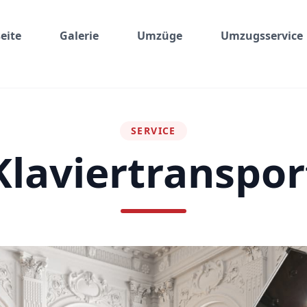
eite
Galerie
Umzüge
Umzugsservice
SERVICE
Klaviertranspor